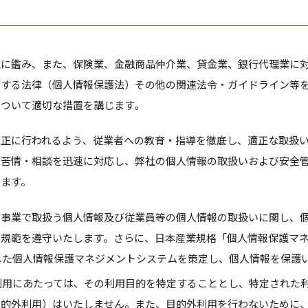
性に鑑み、また、保険業、金融商品仲介業、貸金業、銀行代理業に
関する法律（個人情報保護法）その他の関連法令・ガイドライン等
について適切な措置を講じます。
適正に行われるよう、従業者への教育・指導を徹底し、適正な取扱
る苦情・相談を迅速に対応し、弊社の個人情報の取扱いおよび安全
します。
の事業で取扱う個人情報及び従業員等の個人情報の取扱いに関し、
の規範を遵守いたします。さらに、日本産業規格「個人情報保護マ
に準拠した個人情報保護マネジメントシステムを策定し、個人情報を保護
利用にあたっては、その利用目的を特定することとし、特定された
目的外利用）はいたしません。また、目的外利用を行わないために