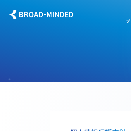
内
容
ブ
を
ス
キッ
プ