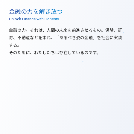
⾦融の⼒を解き放つ
Unlock Finance with Honesty
⾦融の⼒。それは、⼈間の未来を前進させるもの。保険、証
券、不動産などを束ね、「あるべき姿の⾦融」を社会に実装
する。
そのために、わたしたちは存在しているのです。
Mission
ミッション
⾦融に倫理を、⼈⽣に⾃由を
Finance for Every Future