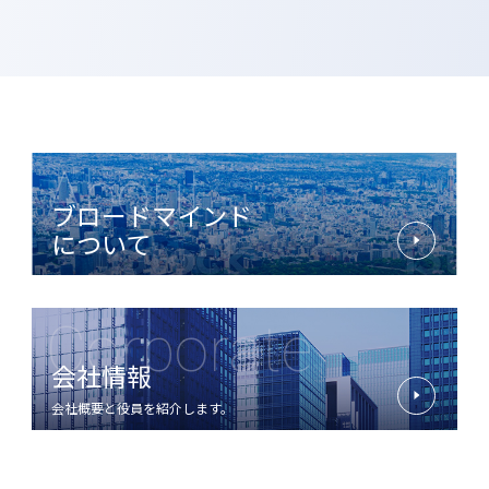
ランの実現に向けて視界が切り開かれる様子を表現していま
す。
About
ブロードマインド
について
Corporate
会社情報
会社概要と役員を紹介します。