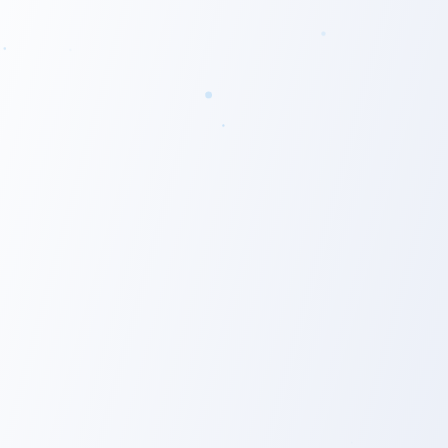
Values
バリュー
背景にこだわる
Discover the Context
真の課題解決や理想実現のために、表層的なコミュニケー
ションだけで判断するのではなく、「なぜそれを⾔うのか」