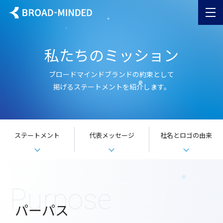
内
容
を
ス
私たちのミッション
キッ
プ
ブロードマインドブランドの約束として
掲げるステートメントを紹介します。
ステートメント
代表メッセージ
社名とロゴの由来
Purpose
パーパス