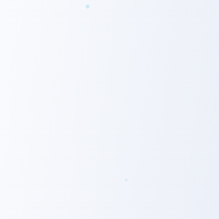
フィナンシャルパートナーとしての
新たな価値をご提供いたします。
大手生保会社での経験を経て、金融業界における情報の非対
称性を目の当たりにした一方で、自分自身の知識が増えても
解決策として自社商品のみしか提供できない歯がゆさを感じ