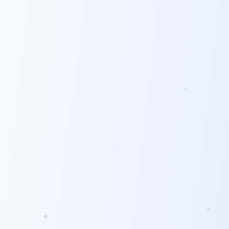
ました。
金融商品の知識だけでなく社会保障などの周辺知識や、顧客
自身の家計などに対する考え方を広く伝えることで日本人の
金融リテラシーを向上させたい。そして、金融商品の本来の
役割はお客様の望んだ人生の実現に近づけるための手段だと
いう考えを前提に、お金に関するあらゆるニーズに応えるこ
とのできる体制を構築することで、顧客一人ひとりの多様な
ライフプランを実現まで導きたい———。
この様な想いを実現するため、2002年1月にブロードマイン
ドを設立しました。創業以来、ライフプランニングを土台に
コンサルティングサービスを提供しながら、保険を始め、証
券・住宅ローン・不動産とワンストップで提供する体制を築
いてきました。
私たちはこれからも「フィナンシャルパートナー」として、
⼀⼈⼀⼈が⾃分らしい夢を描けるよう、未来を切り開いてき
ます。