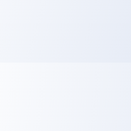
循環を⽣む
Pay it Forward
AからB、BからCの貢献が、組織を強くし、全員が⾼いパ
フォーマンスを発揮できる環境を作る。やがて社会を巻き込
むムーブメントになると信じて、善循環の創造にコミットし
ます。
代表メッセージ