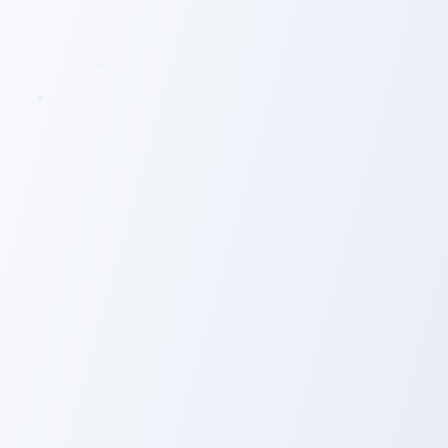
という⽂脈を⼤切にします。
想いで語る
Empathize to Inspire
その道のプロフェッショナルとして知識と論理は持ち合わせ
た上で、それを超越したところにある熱意によって⼈や組織
を動かします。伝わるのは、話している⾔葉ではなく想いな
のです。
経験から学ぶ
Experience to Empower
より多くの⼈をより良い⼈⽣に導くために、全員が⾃由に意
義のある挑戦を繰り返し、失敗を共有することで学び、実践
します。