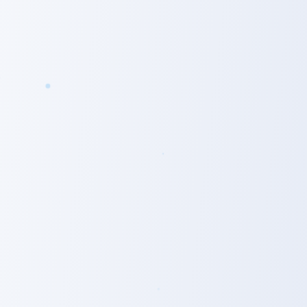
Broad-minded
＝（直訳）自由闊達な、広い、偏見のない
社名の由来
年齢・職位・経験に縛られることなく、誰もが「より良くし
ていく」ことについて自由に提案できる。
組織、お客様、そして社会に対し、既成概念にとらわれず
「より良くしていく」ことについて何度でもチャレンジでき
る。
そういう “自由闊達” な風土を持つ会社を創っていきたい。
―という想いが込められています。
ロゴの由来
ブロードマインドのロゴは、生活者と金融知識を分け合い一
人ひとりの夢に寄りそい伴走することで、思い描くライフプ