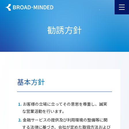
内
容
を
ス
勧誘方針
キッ
プ
基本方針
お客様の立場に立ってその意思を尊重し、誠実
な営業活動を行います。
金融サービスの提供及び利用環境の整備等に関
する法律に基づき、会社が定めた取扱方法および