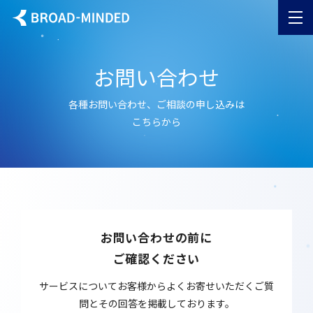
内
容
を
ス
お問い合わせ
キッ
プ
各種お問い合わせ、ご相談の申し込みは
こちらから
お問い合わせの前に
ご確認ください
サービスについてお客様からよくお寄せいただくご質
問とその回答を掲載しております。