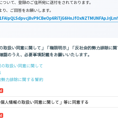
」について、登録のご住所宛に送付をされております。
より、ご回答をお願いします。
/e/1FAIpQLSdpvcj8vP9CBeOp6RiTjG6HnJfOxNZTMUNFApJrjLm