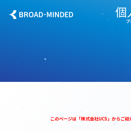
内
個
容
ブ
を
ス
キッ
プ
このページは「株式会社UCS」からご紹