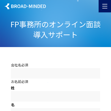
内
容
を
FP事務所のオンライン面談
ス
キッ
導入サポート
プ
会社名
必須
お名前
必須
姓
名