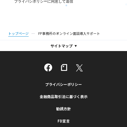
If
プライバシポリシーに同意して送信
y
o
u
ar
トップページ
FP事務所のオンライン面談導入サポート
e
a
サイトマップ
h
u
m
a
n,
プライバシーポリシー
ig
n
金融商品取引法に基づく表示
o
勧誘方針
re
t
FD宣言
hi