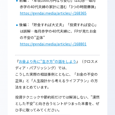
前編：「年収1000万円なら安心」は幻想…毎月
赤字の40代夫婦の家計に潜む「3つの時限爆弾」
https://gendai.media/articles/-/168365
後編：「貯金すれば大丈夫」「投資すれば安心」
は誤解…毎月赤字の40代夫婦に、FPが見たお金
の不安の”正体”
https://gendai.media/articles/-/168801
『
お金より先に”生き方”の話をしよう
』（クロスメ
ディア・パブリッシング）では、
こうした実際の相談事例とともに、「お金の不安の
正体」と「人生設計から考えるライフプラン」の方
法をまとめています。
投資テクニックや節約術だけでは解消しない、”漠然
とした不安”と向き合うヒントがつまった本書を、ぜ
ひ手に取ってみてください。