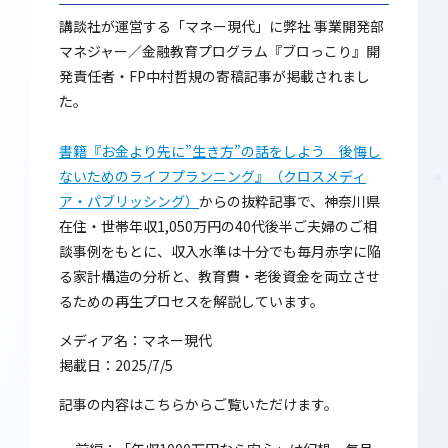
講談社が運営する「マネー現代」に弊社 事業開発部
マネジャー／金融教育プログラム『ブロっこり』開
発責任者・FP中村哲規の寄稿記事が掲載されまし
た。
書籍『お金より先に”生き方”の話をしよう 後悔し
ないためのライフプランニング』（クロスメディ
ア・パブリッシング）
からの抜粋記事で、神奈川県
在住・世帯年収1,050万円の40代後半ご夫婦のご相
談事例をもとに、収入水準は十分でも毎月赤字に陥
る家計構造の分析と、教育費・老後資金を両立させ
るための再生プロセスを解説しています。
メディア名：マネー現代
掲載日：2025/7/5
記事の内容はこちらからご覧いただけます。