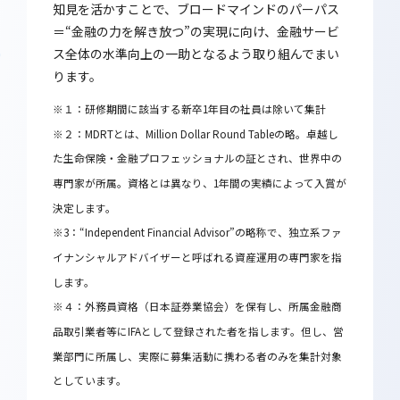
知見を活かすことで、ブロードマインドのパーパス
＝“金融の力を解き放つ”の実現に向け、金融サービ
ス全体の水準向上の一助となるよう取り組んでまい
ります。
※１：研修期間に該当する新卒1年目の社員は除いて集計
※２：MDRTとは、Million Dollar Round Tableの略。卓越し
た生命保険・金融プロフェッショナルの証とされ、世界中の
専門家が所属。資格とは異なり、1年間の実績によって入賞が
決定します。
※3：“Independent Financial Advisor”の略称で、独立系ファ
イナンシャルアドバイザーと呼ばれる資産運用の専門家を指
します。
※４：外務員資格（日本証券業協会）を保有し、所属金融商
品取引業者等にIFAとして登録された者を指します。但し、営
業部門に所属し、実際に募集活動に携わる者のみを集計対象
としています。