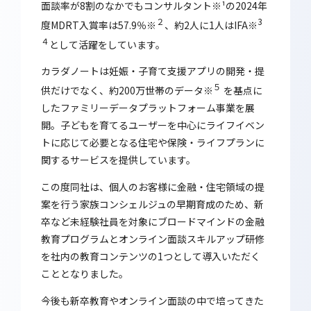
面談率が8割のなかでもコンサルタント※¹の2024年
２
3
度MDRT入賞率は57.9％※
、約2人に1人はIFA※
４
として活躍をしています。
カラダノートは妊娠・子育て支援アプリの開発・提
５
供だけでなく、約200万世帯のデータ※
を基点に
したファミリーデータプラットフォーム事業を展
開。子どもを育てるユーザーを中心にライフイベン
トに応じて必要となる住宅や保険・ライフプランに
関するサービスを提供しています。
この度同社は、個人のお客様に金融・住宅領域の提
案を行う家族コンシェルジュの早期育成のため、新
卒など未経験社員を対象にブロードマインドの金融
教育プログラムとオンライン面談スキルアップ研修
を社内の教育コンテンツの1つとして導入いただく
こととなりました。
今後も新卒教育やオンライン面談の中で培ってきた