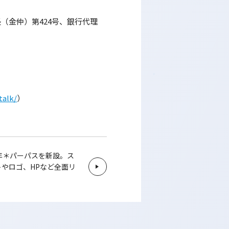
（金仲）第424号、銀行代理
talk/
）
年＊パーパスを新設。ス
やロゴ、HPなど全面リ