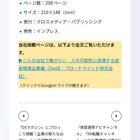
ページ数：208 ページ
サイズ：210×148（mm）
発行：クロスメディア・パブリッシング
発売：インプレス
当社掲載ページは、以下より全文ご覧いただけま
す。
▶こんな会社で働きたい 人の可能性に投資する成
長環境企業編（file08：ブロードマインド株式会
社）
（クリックでGoogleドライブが開きます）
「DXマガジン」にブロっ
「資産運用ナビチャンネ
こり掲載｜企業の新たな必
ル」「IFA転職チャンネ