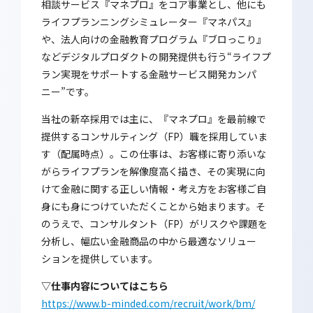
相談サービス『マネプロ』をコア事業とし、他にも
ライフプランニングシミュレーター『マネパス』
や、法人向けの金融教育プログラム『ブロっこり』
などデジタルプロダクトの開発提供も行う“ライフプ
ラン実現をサポートする金融サービス開発カンパ
ニー”です。
当社の新卒採用では主に、『マネプロ』を最前線で
提供するコンサルティング（FP）職を採用していま
す（配属時点）。この仕事は、お客様に寄り添いな
がらライフプランを解像度高く描き、その実現に向
けて金融に関する正しい情報・考え方をお客様ご自
身にも身につけていただくことから始まります。そ
のうえで、コンサルタント（FP）がリスクや課題を
分析し、幅広い金融商品の中から最適なソリュー
ションを提供しています。
▽仕事内容についてはこちら
https://www.b-minded.com/recruit/work/bm/