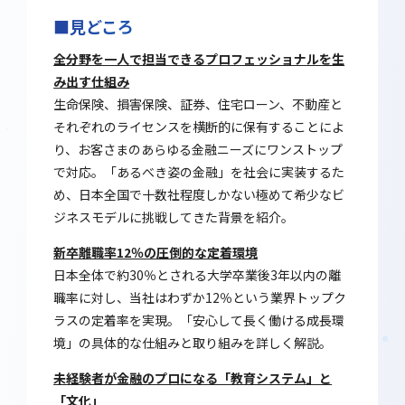
■見どころ
全分野を一人で担当できるプロフェッショナルを生
み出す仕組み
生命保険、損害保険、証券、住宅ローン、不動産と
それぞれのライセンスを横断的に保有することによ
り、お客さまのあらゆる金融ニーズにワンストップ
で対応。「あるべき姿の金融」を社会に実装するた
め、日本全国で十数社程度しかない極めて希少なビ
ジネスモデルに挑戦してきた背景を紹介。
新卒離職率12％の圧倒的な定着環境
日本全体で約30％とされる大学卒業後3年以内の離
職率に対し、当社はわずか12％という業界トップク
ラスの定着率を実現。「安心して長く働ける成長環
境」の具体的な仕組みと取り組みを詳しく解説。
未経験者が金融のプロになる「教育システム」と
「文化」